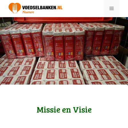
Ga
Menu
naar
de
inhoud
Missie en Visie